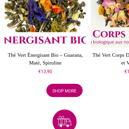
Thé Vert Énergisant Bio – Guarana,
Thé Vert Corps D
Maté, Spiruline
et 
€13,90
€1
SHOP MORE